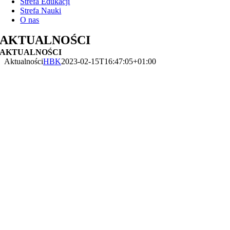
Strefa Edukacji
Strefa Nauki
O nas
AKTUALNOŚCI
AKTUALNOŚCI
Aktualności
HBK
2023-02-15T16:47:05+01:00