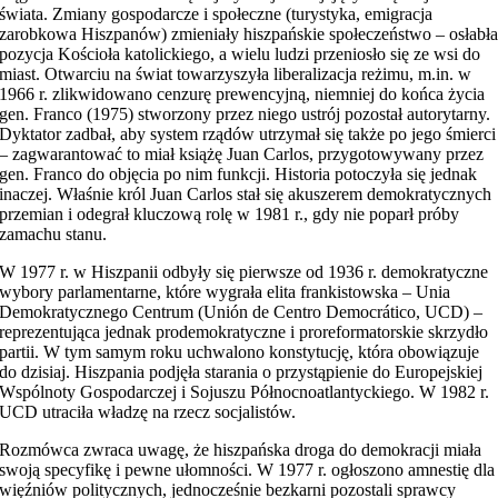
świata. Zmiany gospodarcze i społeczne (turystyka, emigracja
zarobkowa Hiszpanów) zmieniały hiszpańskie społeczeństwo – osłabł
pozycja Kościoła katolickiego, a wielu ludzi przeniosło się ze wsi do
miast. Otwarciu na świat towarzyszyła liberalizacja reżimu, m.in. w
1966 r. zlikwidowano cenzurę prewencyjną, niemniej do końca życia
gen. Franco (1975) stworzony przez niego ustrój pozostał autorytarny.
Dyktator zadbał, aby system rządów utrzymał się także po jego śmierci
– zagwarantować to miał książę Juan Carlos, przygotowywany przez
gen. Franco do objęcia po nim funkcji. Historia potoczyła się jednak
inaczej. Właśnie król Juan Carlos stał się akuszerem demokratycznych
przemian i odegrał kluczową rolę w 1981 r., gdy nie poparł próby
zamachu stanu.
W 1977 r. w Hiszpanii odbyły się pierwsze od 1936 r. demokratyczne
wybory parlamentarne, które wygrała elita frankistowska – Unia
Demokratycznego Centrum (Unión de Centro Democrático, UCD) –
reprezentująca jednak prodemokratyczne i proreformatorskie skrzydło
partii. W tym samym roku uchwalono konstytucję, która obowiązuje
do dzisiaj. Hiszpania podjęła starania o przystąpienie do Europejskiej
Wspólnoty Gospodarczej i Sojuszu Północnoatlantyckiego. W 1982 r.
UCD utraciła władzę na rzecz socjalistów.
Rozmówca zwraca uwagę, że hiszpańska droga do demokracji miała
swoją specyfikę i pewne ułomności. W 1977 r. ogłoszono amnestię dla
więźniów politycznych, jednocześnie bezkarni pozostali sprawcy