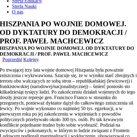
Strefa Edukacji
Strefa Nauki
O nas
HISZPANIA PO WOJNIE DOMOWEJ.
OD DYKTATURY DO DEMOKRACJI /
PROF. PAWEŁ MACHCEWICZ
HISZPANIA PO WOJNIE DOMOWEJ. OD DYKTATURY DO
DEMOKRACJI / PROF. PAWEŁ MACHCEWICZ
Poprzedni
Kolejny
Po trwającej trzy lata wojnie domowej Hiszpania była poważnie
zniszczona i wykrwawiona. Szacuje się, że w wyniku starć zbrojnych i
terroru obu walczących ze sobą stron – republikańskiej (lewicowej) i
frankistowskiej (narodowej/nacjonalistycznej) – śmierć poniosło sto
kilkadziesiąt tysięcy ludzi. Po zakończeniu działań wojennych do tego
doszły jeszcze represje gen. Francisco Franco w stosunku do
przegranych, ponieważ dyktator dążył do całkowitego zniszczenia sił
lewicy. Po wojnie wykonano co najmniej 50 tys. egzekucji, a w
pierwszym roku po jej zakończeniu w więzieniach z powodów
politycznych przebywało około 300 tys. osób. Po tak krwawym
konflikcie pojednanie trudno było sobie wyobrazić. Podział na
zwycięzców i pokonanych, w którym to ludzie związani z Frontem
Ludowym podlegali marginalizacji i wykluczeniu, obowiązywał co