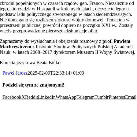
zbrodni popełnionych w czasach rządów gen. Franco. Niezależnie od
tego, kto rządził w Hiszpanii w kolejnych latach, decyzje te legły u
podstaw ładu politycznego stworzonego w latach siedemdziesiątych.
Nie domagano się rozliczeń z okresu wojny domowej. Temat ten w
przestrzeni publicznej powrócił dopiero na początku XXI w.. Zostały
wtedy przeprowadzone pierwsze ekshumacje ofiar.
Zapraszamy do wysłuchania i obejrzenia rozmowy z
prof. Pawłem
Machcewiczem
z Instytutu Studiów Politycznych Polskiej Akademii
Nauk, w latach 2008–2017 dyrektorem Muzeum II Wojny Światowej.
Korekta językowa Beata Bińko
Paweł Jarosz
2025-02-09T22:33:14+01:00
Podziel się tym ze znajomymi!
Facebook
X
Reddit
LinkedIn
WhatsApp
Telegram
Tumblr
Pinterest
Email
Wesprzyj nas: Towarzystwo Edukacji Obywatelskiej @historia, nr konta: 54
1020 1169 0000 8102 0820 0604 z dopiskiem „wspieram TEO @historia”
Wszystkie prawa zastrzeżone – 2022 – 2025. Towarzystwo Edukacji
Obywatelskiej @historia.
Wesprzyj nas: Towarzystwo Edukacji Obywatelskiej @historia, nr konta: 54