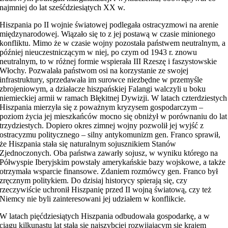
najmniej do lat sześćdziesiątych XX w.
Hiszpania po II wojnie światowej podlegała ostracyzmowi na arenie
międzynarodowej. Wiązało się to z jej postawą w czasie minionego
konfliktu. Mimo że w czasie wojny pozostała państwem neutralnym, a
później nieuczestniczącym w niej, po czym od 1943 r. znowu
neutralnym, to w różnej formie wspierała III Rzeszę i faszystowskie
Włochy. Pozwalała państwom osi na korzystanie ze swojej
infrastruktury, sprzedawała im surowce niezbędne w przemyśle
zbrojeniowym, a działacze hiszpańskiej Falangi walczyli u boku
niemieckiej armii w ramach Błękitnej Dywizji. W latach czterdziestych
Hiszpania mierzyła się z poważnym kryzysem gospodarczym –
poziom życia jej mieszkańców mocno się obniżył w porównaniu do lat
trzydziestych. Dopiero okres zimnej wojny pozwolił jej wyjść z
ostracyzmu politycznego – silny antykomunizm gen. Franco sprawił,
że Hiszpania stała się naturalnym sojusznikiem Stanów
Zjednoczonych. Oba państwa zawarły sojusz, w wyniku którego na
Półwyspie Iberyjskim powstały amerykańskie bazy wojskowe, a także
otrzymała wsparcie finansowe. Zdaniem rozmówcy gen. Franco był
zręcznym politykiem. Do dzisiaj historycy spierają się, czy
rzeczywiście uchronił Hiszpanię przed II wojną światową, czy też
Niemcy nie byli zainteresowani jej udziałem w konflikcie.
W latach pięćdziesiątych Hiszpania odbudowała gospodarkę, a w
ciągu kilkunastu lat stała się najszybciej rozwijającym się krajem