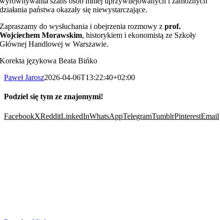
wyrównywania szans osób mniej uprzywilejowanych i zamożnych
działania państwa okazały się niewystarczające.
Zapraszamy do wysłuchania i obejrzenia rozmowy z
prof.
Wojciechem Morawskim
, historykiem i ekonomistą ze Szkoły
Głównej Handlowej w Warszawie.
Korekta językowa Beata Bińko
Paweł Jarosz
2026-04-06T13:22:40+02:00
Podziel się tym ze znajomymi!
Facebook
X
Reddit
LinkedIn
WhatsApp
Telegram
Tumblr
Pinterest
Email
Wesprzyj nas: Towarzystwo Edukacji Obywatelskiej @historia, nr konta: 54
1020 1169 0000 8102 0820 0604 z dopiskiem „wspieram TEO @historia”
Wszystkie prawa zastrzeżone – 2022 – 2025. Towarzystwo Edukacji
Obywatelskiej @historia.
Wesprzyj nas: Towarzystwo Edukacji Obywatelskiej @historia, nr konta: 54
1020 1169 0000 8102 0820 0604 z dopiskiem „wspieram TEO @historia”
Wszystkie prawa zastrzeżone – 2022 -2025. Towarzystwo Edukacji
Obywatelskiej @historia.