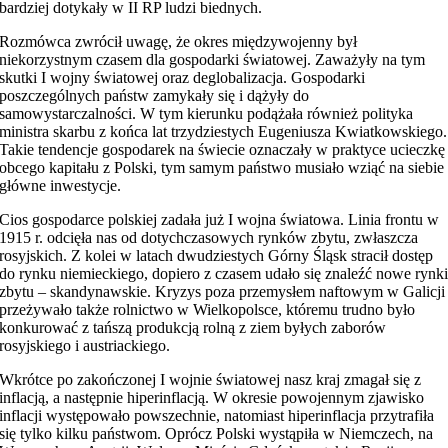
bardziej dotykały w II RP ludzi biednych.
Rozmówca zwrócił uwagę, że okres międzywojenny był
niekorzystnym czasem dla gospodarki światowej. Zaważyły na tym
skutki I wojny światowej oraz deglobalizacja. Gospodarki
poszczególnych państw zamykały się i dążyły do
samowystarczalności. W tym kierunku podążała również polityka
ministra skarbu z końca lat trzydziestych Eugeniusza Kwiatkowskiego.
Takie tendencje gospodarek na świecie oznaczały w praktyce ucieczkę
obcego kapitału z Polski, tym samym państwo musiało wziąć na siebie
główne inwestycje.
Cios gospodarce polskiej zadała już I wojna światowa. Linia frontu w
1915 r. odcięła nas od dotychczasowych rynków zbytu, zwłaszcza
rosyjskich. Z kolei w latach dwudziestych Górny Śląsk stracił dostęp
do rynku niemieckiego, dopiero z czasem udało się znaleźć nowe rynk
zbytu – skandynawskie. Kryzys poza przemysłem naftowym w Galicji
przeżywało także rolnictwo w Wielkopolsce, któremu trudno było
konkurować z tańszą produkcją rolną z ziem byłych zaborów
rosyjskiego i austriackiego.
Wkrótce po zakończonej I wojnie światowej nasz kraj zmagał się z
inflacją, a następnie hiperinflacją. W okresie powojennym zjawisko
inflacji występowało powszechnie, natomiast hiperinflacja przytrafiła
się tylko kilku państwom. Oprócz Polski wystąpiła w Niemczech, na