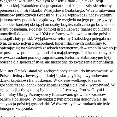
Węgrzech, w Austrii, Wolnym Mieście Gdańsku, a także Rosji
Radzieckiej. Ratunkiem dla gospodarki polskiej okazały się reformy
premiera i ministra skarbu Władysława Grabskiego. W celu ratowania
finansów publicznych Grabski w 1923 r. wprowadził nadzwyczajny
jednorazowy podatek majątkowy. Ze względu na jego progresywny
charakter bardziej obciążył on osoby bogate, naliczano go bowiem od
stanu posiadania. Podatek pomógł ustabilizować finanse publiczne i
umożliwił dokonanie w 1924 r. reformy walutowej – markę polską
zastąpił złoty polski. Wyjątkowość reformy Grabskiego polegała na
tym, że jako jedyni z gospodarek hiperinflacyjnych zrobiliśmy to,
opierając się na własnych zasobach wewnętrznych – zmobilizowano je
w postaci wspomnianego podatku majątkowego. Polska nie otrzymała
wówczas żadnej pomocy zagranicznej. Reformy stabilizacyjne były
bolesne dla społeczeństwa, ale niezbędne do zwalczenia hiperinflacji.
Minister Grabski starał się zachęcać obcy kapitał do inwestowania w
Polsce. Jedną z inwestycji – kolej śląsko-gdyńską – wybudowano
dzięki kapitałowi francuskiemu. W okresie wielkiego kryzysu
gospodarczego jednak obcy kapitał zaczął się z Polski wycofywać. W
tej sytuacji jedyną opcją był kapitał państwowy. Port w Gdyni i
Centralny Okręg Przemysłowy finansowano głównie z zasobów
państwa polskiego. W zawiązku z tym procesem dokonywała się
etatyzacja polskiej gospodarki. W ówczesnych warunkach nie było
innego rozwiązania.