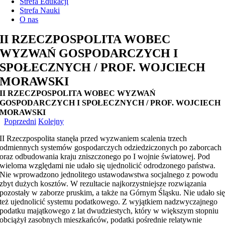
Strefa Edukacji
Strefa Nauki
O nas
II RZECZPOSPOLITA WOBEC
WYZWAŃ GOSPODARCZYCH I
SPOŁECZNYCH / PROF. WOJCIECH
MORAWSKI
II RZECZPOSPOLITA WOBEC WYZWAŃ
GOSPODARCZYCH I SPOŁECZNYCH / PROF. WOJCIECH
MORAWSKI
Poprzedni
Kolejny
II Rzeczpospolita stanęła przed wyzwaniem scalenia trzech
odmiennych systemów gospodarczych odziedziczonych po zaborcach
oraz odbudowania kraju zniszczonego po I wojnie światowej. Pod
wieloma względami nie udało się ujednolicić odrodzonego państwa.
Nie wprowadzono jednolitego ustawodawstwa socjalnego z powodu
zbyt dużych kosztów. W rezultacie najkorzystniejsze rozwiązania
pozostały w zaborze pruskim, a także na Górnym Śląsku. Nie udało si
też ujednolicić systemu podatkowego. Z wyjątkiem nadzwyczajnego
podatku majątkowego z lat dwudziestych, który w większym stopniu
obciążył zasobnych mieszkańców, podatki pośrednie relatywnie