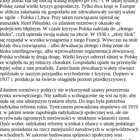
Złoty polski stał się mocną walutą dopiero po 1927 r. W takiej sytuacji
Polskę zastał wielki kryzys gospodarczy. Tylko dwa kraje w Europie
w obliczu załamania się gospodarki nie zdewaluowały swojej waluty
w ogóle – Polska i Litwa. Przy takim rozwiązaniu upierał się
marszałek Józef Piłsudski, co zdaniem rozmówcy okazało się
podejściem błędnym. W czasie kryzysu Polska należała do „złotego
bloku”, czyli opierała swoją walutę na złocie. W 1936 r. „złoty blok”
się rozpadał w wyniku wystąpienia z niego Francji. Wówczas na stole
leżały dwa rozwiązania – albo dewaluacja złotego i dołączenie do
bloku szterlingowego, albo wprowadzenie reglamentacji dewizowej.
Polska wybrała tę drugą drogę. Wielki kryzys uderzył silniej w Polskę
ze względu na jej rolniczy charakter. Gospodarki oparte na przemyśle
lepiej sobie z nim poradziły. Zaniechanie dewaluacji waluty również
opóźniało w naszym przypadku wychodzenie z kryzysu. Dopiero w
1937 r. produkcja na świecie osiągnęła poziom przedkryzysowy.
Zdaniem rozmówcy politycy nie wykorzystali szansy poszerzenia
rynku wewnętrznego. Nie zadbali o wzbogacenie się wsi na tyle, aby
stała się ona silniejszym rynkiem zbytu. Do tego była potrzebna
radykalna reforma rolna. Tymczasem prowadzona stopniowo od 1919
r. w jakimś sensie zapobiegła radykalizacji społecznej wsi, ale nie
wyrównała ogromnych nierówności w strukturze własności ziemi.
Opór wobec radykalnej reformy wynikał z obawy o utratę polskiego
stanu posiadania na rzecz mniejszości narodowych w województwach
wschodnich. W zakresie budowania spójności społecznej oraz