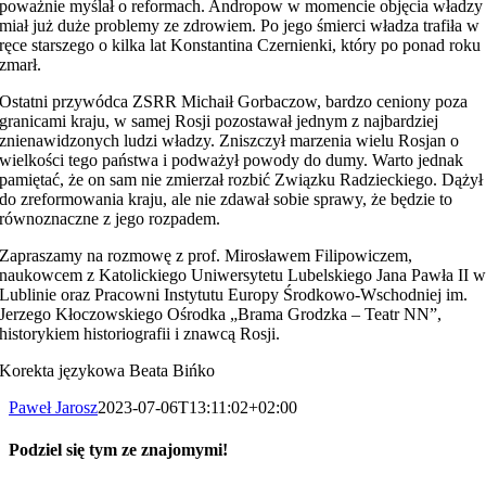
poważnie myślał o reformach. Andropow w momencie objęcia władzy
miał już duże problemy ze zdrowiem. Po jego śmierci władza trafiła w
ręce starszego o kilka lat Konstantina Czernienki, który po ponad roku
zmarł.
Ostatni przywódca ZSRR Michaił Gorbaczow, bardzo ceniony poza
granicami kraju, w samej Rosji pozostawał jednym z najbardziej
znienawidzonych ludzi władzy. Zniszczył marzenia wielu Rosjan o
wielkości tego państwa i podważył powody do dumy. Warto jednak
pamiętać, że on sam nie zmierzał rozbić Związku Radzieckiego. Dążył
do zreformowania kraju, ale nie zdawał sobie sprawy, że będzie to
równoznaczne z jego rozpadem.
Zapraszamy na rozmowę z prof. Mirosławem Filipowiczem,
naukowcem z Katolickiego Uniwersytetu Lubelskiego Jana Pawła II 
Lublinie oraz Pracowni Instytutu Europy Środkowo-Wschodniej im.
Jerzego Kłoczowskiego Ośrodka „Brama Grodzka – Teatr NN”,
historykiem historiografii i znawcą Rosji.
Korekta językowa Beata Bińko
Paweł Jarosz
2023-07-06T13:11:02+02:00
Podziel się tym ze znajomymi!