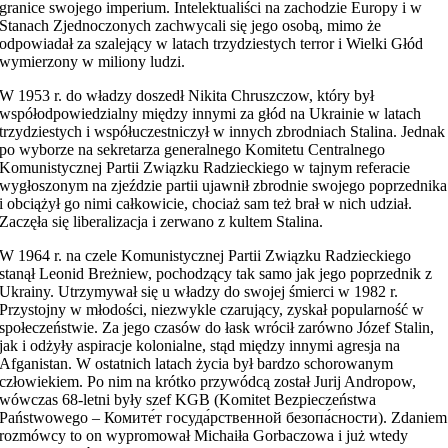
granice swojego imperium. Intelektualiści na zachodzie Europy i w
Stanach Zjednoczonych zachwycali się jego osobą, mimo że
odpowiadał za szalejący w latach trzydziestych terror i Wielki Głód
wymierzony w miliony ludzi.
W 1953 r. do władzy doszedł Nikita Chruszczow, który był
współodpowiedzialny między innymi za głód na Ukrainie w latach
trzydziestych i współuczestniczył w innych zbrodniach Stalina. Jednak
po wyborze na sekretarza generalnego Komitetu Centralnego
Komunistycznej Partii Związku Radzieckiego w tajnym referacie
wygłoszonym na zjeździe partii ujawnił zbrodnie swojego poprzednika
i obciążył go nimi całkowicie, chociaż sam też brał w nich udział.
Zaczęła się liberalizacja i zerwano z kultem Stalina.
W 1964 r. na czele Komunistycznej Partii Związku Radzieckiego
stanął Leonid Breżniew, pochodzący tak samo jak jego poprzednik z
Ukrainy. Utrzymywał się u władzy do swojej śmierci w 1982 r.
Przystojny w młodości, niezwykle czarujący, zyskał popularność w
społeczeństwie. Za jego czasów do łask wrócił zarówno Józef Stalin,
jak i odżyły aspiracje kolonialne, stąd między innymi agresja na
Afganistan. W ostatnich latach życia był bardzo schorowanym
człowiekiem. Po nim na krótko przywódcą został Jurij Andropow,
wówczas 68-letni były szef KGB (Komitet Bezpieczeństwa
Państwowego – Комите́т госуда́рственной безопа́сности). Zdaniem
rozmówcy to on wypromował Michaiła Gorbaczowa i już wtedy