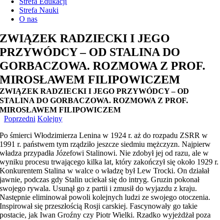
Strefa Edukacji
Strefa Nauki
O nas
ZWIĄZEK RADZIECKI I JEGO
PRZYWÓDCY – OD STALINA DO
GORBACZOWA. ROZMOWA Z PROF.
MIROSŁAWEM FILIPOWICZEM
ZWIĄZEK RADZIECKI I JEGO PRZYWÓDCY – OD
STALINA DO GORBACZOWA. ROZMOWA Z PROF.
MIROSŁAWEM FILIPOWICZEM
Poprzedni
Kolejny
Po śmierci Włodzimierza Lenina w 1924 r. aż do rozpadu ZSRR w
1991 r. państwem tym rządziło jeszcze siedmiu mężczyzn. Najpierw
władza przypadła Józefowi Stalinowi. Nie zdobył jej od razu, ale w
wyniku procesu trwającego kilka lat, który zakończył się około 1929 r.
Konkurentem Stalina w walce o władzę był Lew Trocki. On działał
jawnie, podczas gdy Stalin uciekał się do intryg. Gruzin pokonał
swojego rywala. Usunął go z partii i zmusił do wyjazdu z kraju.
Następnie eliminował powoli kolejnych ludzi ze swojego otoczenia.
Inspirował się przeszłością Rosji carskiej. Fascynowały go takie
postacie, jak Iwan Groźny czy Piotr Wielki. Rzadko wyjeżdżał poza