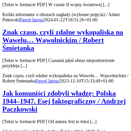
[Tekst w formacie PDF] W czasie II wojny światowej [...]
Krótki informator o obozach zagłady (wybrane pojęcia) / Adam
Puławski
Paweł Jarosz
2024-01-22T18:51:26+01:00
Znak czasu, czyli zdalne wykopaliska na
Wawelu… Wąwolnickim / Robert
Śmietanka
[Tekst w formacie PDF] Czasami jakiś obraz niepostrzeżenie
przykleja [...]
Znak czasu, czyli zdalne wykopaliska na Wawelu… Wąwolnickim /
Robert Śmietanka
Paweł Jarosz
2023-12-10T15:33:49+01:00
Jak komuniści zdobyli władzę: Polska
1944–1947. Esej faktograficzny / Andrzej
Paczkowski
[Tekst w formacie PDF] Od autora Jest to tekst [...]