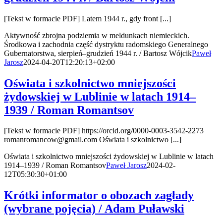
[Tekst w formacie PDF] Latem 1944 r., gdy front [...]
Aktywność zbrojna podziemia w meldunkach niemieckich.
Środkowa i zachodnia część dystryktu radomskiego Generalnego
Gubernatorstwa, sierpień–grudzień 1944 r. / Bartosz Wójcik
Paweł
Jarosz
2024-04-20T12:20:13+02:00
Oświata i szkolnictwo mniejszości
żydowskiej w Lublinie w latach 1914–
1939 / Roman Romantsov
[Tekst w formacie PDF] https://orcid.org/0000-0003-3542-2273
romanromancow@gmail.com Oświata i szkolnictwo [...]
Oświata i szkolnictwo mniejszości żydowskiej w Lublinie w latach
1914–1939 / Roman Romantsov
Paweł Jarosz
2024-02-
12T05:30:30+01:00
Krótki informator o obozach zagłady
(wybrane pojęcia) / Adam Puławski