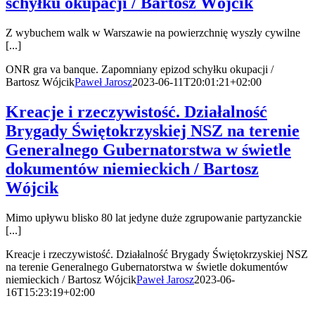
schyłku okupacji / Bartosz Wójcik
Z wybuchem walk w Warszawie na powierzchnię wyszły cywilne
[...]
ONR gra va banque. Zapomniany epizod schyłku okupacji /
Bartosz Wójcik
Paweł Jarosz
2023-06-11T20:01:21+02:00
Kreacje i rzeczywistość. Działalność
Brygady Świętokrzyskiej NSZ na terenie
Generalnego Gubernatorstwa w świetle
dokumentów niemieckich / Bartosz
Wójcik
Mimo upływu blisko 80 lat jedyne duże zgrupowanie partyzanckie
[...]
Kreacje i rzeczywistość. Działalność Brygady Świętokrzyskiej NSZ
na terenie Generalnego Gubernatorstwa w świetle dokumentów
niemieckich / Bartosz Wójcik
Paweł Jarosz
2023-06-
16T15:23:19+02:00
Wesprzyj nas: Towarzystwo Edukacji Obywatelskiej @historia, nr konta: 54