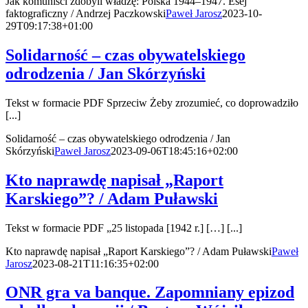
Jak komuniści zdobyli władzę: Polska 1944–1947. Esej
faktograficzny / Andrzej Paczkowski
Paweł Jarosz
2023-10-
29T09:17:38+01:00
Solidarność – czas obywatelskiego
odrodzenia / Jan Skórzyński
Tekst w formacie PDF Sprzeciw Żeby zrozumieć, co doprowadziło
[...]
Solidarność – czas obywatelskiego odrodzenia / Jan
Skórzyński
Paweł Jarosz
2023-09-06T18:45:16+02:00
Kto naprawdę napisał „Raport
Karskiego”? / Adam Puławski
Tekst w formacie PDF „25 listopada [1942 r.] […] [...]
Kto naprawdę napisał „Raport Karskiego”? / Adam Puławski
Paweł
Jarosz
2023-08-21T11:16:35+02:00
ONR gra va banque. Zapomniany epizod