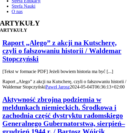
Strefa Edukacji
Strefa Nauki
O nas
ARTYKUŁY
ARTYKUŁY
Raport „Alego” z akcji na Kutscherę,
czyli o fałszowaniu historii / Waldemar
Stopczyński
[Tekst w formacie PDF] Jeżeli bowiem historia ma być [...]
Raport „Alego” z akcji na Kutscherę, czyli o fałszowaniu historii /
Waldemar Stopczyński
Paweł Jarosz
2024-05-04T06:36:13+02:00
Aktywność zbrojna podziemia w
meldunkach niemieckich. Środkowa i
zachodnia część dystryktu radomskiego
Generalnego Gubernatorstwa, sierpień–
grudzień 1944 r. / Bartosz Wójcik